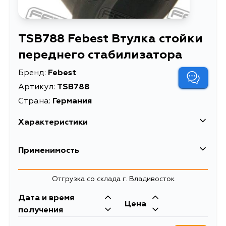
TSB788 Febest Втулка стойки
переднего стабилизатора
Бренд:
Febest
Артикул:
TSB788
Страна:
Германия
Характеристики
EAN-13
4056111016894
Применимость
Высота упаковки, мм
30
Toyota
Отгрузка со склада г. Владивосток
Длина упаковки, мм
30
Кузов
Двигатель
Дата и время
Масса, кг
0.015
Цена
CR41, KR42, SR40, YR21, CR41V,
3SFE, 5K, 3Y, 2C,
получения
KR42V, YR21G, CR40, CR42, CR50,
7KE, 7K, 3CE, 3CTE,
Втулка стойки переднего
Описание
KR41, SR50, CR40G, CR50G,
3CT, 5VZFE, 2Y,