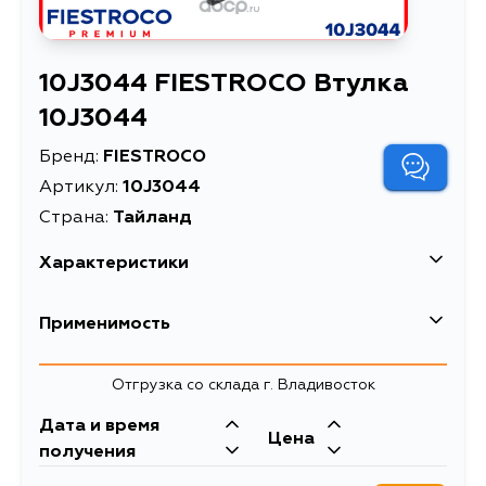
10J3044 FIESTROCO Втулка
10J3044
Бренд:
FIESTROCO
Артикул:
10J3044
Страна:
Тайланд
Характеристики
Описание
Применимость
Toyota
Отгрузка со склада г. Владивосток
Кузов
Двигатель
Дата и время
Цена
RJ70, LJ70, HJ75, LY100, YY100,
получения
LY101, 111, 151, 161, YY101, YH81, LH80,
71, YH80, LY100L, LY100R, LY111,