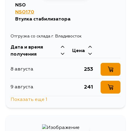
NSO
NSO170
726
28 августа
Втулка стабилизатора
Отгрузка со склада г. Владивосток
Дата и время
Цена
получения
253
8 августа
241
9 августа
Показать еще 1
1127
11 августа