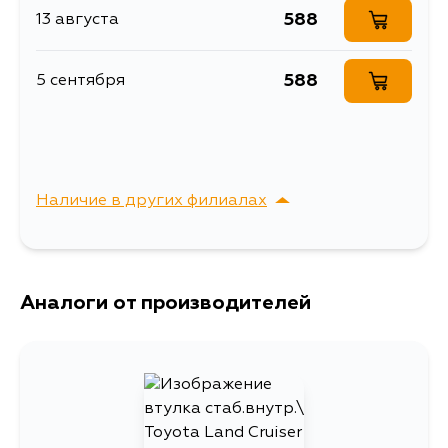
LY102, LY112, LH80L, LH90, BJ75LP,
588
13 августа
BJ73LV, BJ70LV, BJ70RV, BJ75LV,
BJ70L, BJ73RV, BJ70R, BJ73R,
BJ74RV, LH61LV, LH66V, YH81L,
LH60LV, LH50G, LH50V, LH60V,
588
5 сентября
LH51G, LH51V, LH61V, YH50LV,
YH51LV, YH60LV, YH61LV, YH50V,
YH51G, YH51V, YH52V, YH61V,
YH62V
Наличие в других филиалах
г. Владивосток,
Выбрать
Крыгина , д. 15
Аналоги от производителей