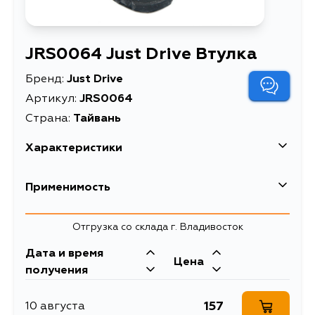
JRS0064 Just Drive Втулка
Бренд:
Just Drive
Артикул:
JRS0064
Страна:
Тайвань
Характеристики
Масса, кг
0.033
Применимость
Описание
Втулка
Hyundai
Отгрузка со склада г. Владивосток
Дата и время
Mitsubishi
Цена
получения
Кузов
Двигатель
157
10 августа
K34T, K14T, K64T, K74T, K24T, V14V,
4G64, 4D56,