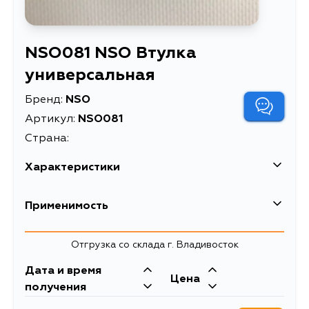
NSO081 NSO Втулка
универсальная
Бренд:
NSO
Артикул:
NSO081
Страна:
Характеристики
Применимость
Lexus
Отгрузка со склада г. Владивосток
Кузов
Двигатель
Дата и время
Mazda
Цена
UZJ100
2UZFE
получения