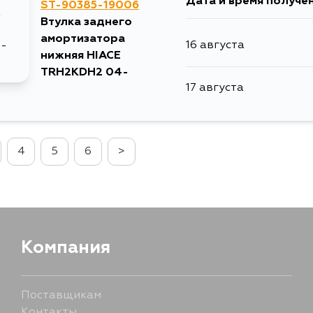
Дата и время получе
ST-90385-19006
5 сентября
Втулка заднего
амортизатора
16 августа
нижняя HIACE
TRH2KDH2 04-
17 августа
4
5
6
>
Компания
Поставщикам
Контакты