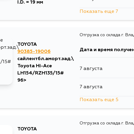
I.D. = 19 мм
Показать еще 7
7 августа
Отгрузка со склада г. Вл
10 августа
TOYOTA
Дата и время получе
90385-19006
10 августа
сайлентбл.аморт.зад.\
Toyota Hi-Ace
7 августа
12 августа
LH154/RZH135/15#
96>
7 августа
14 августа
Показать еще 5
7 августа
29 августа
Отгрузка со склада г. Вл
10 августа
4 сентября
TOYOTA