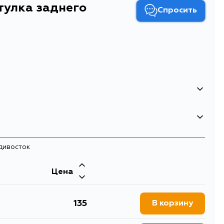
тулка заднего
Спросить
его амортизатора
адивосток
Цена
135
В корзину