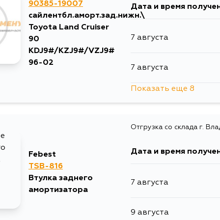
90385-19007
Дата и время получе
12 августа
сайлентбл.аморт.зад.нижн.\
Toyota Land Cruiser
7 августа
90
2 сентября
KDJ9#/KZJ9#/VZJ9#
96-02
7 августа
5 сентября
Показать еще 8
7 августа
Отгрузка со склада г. Вл
7 августа
Дата и время получе
Febest
8 августа
TSB-816
Втулка заднего
7 августа
10 августа
амортизатора
9 августа
10 августа