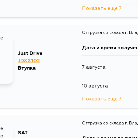
Показать еще 7
11 августа
14 августа
Отгрузка со склада г. Вл
12 августа
29 августа
Дата и время получе
14 августа
Just Drive
4 сентября
JDXX102
7 августа
Втулка
28 августа
10 августа
29 августа
Показать еще 3
11 августа
3 сентября
Отгрузка со склада г. Вл
5 сентября
4 сентября
SAT