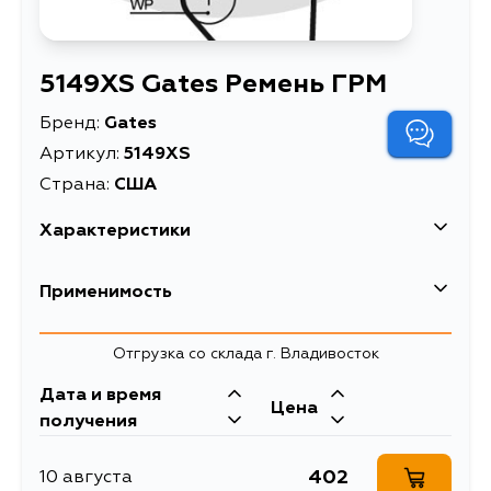
5149XS Gates Ремень ГРМ
Бренд:
Gates
Артикул:
5149XS
Страна:
США
Характеристики
EAN-13
5412571005769
Применимость
Масса, кг
0.112
Mazda
Отгрузка со склада г. Владивосток
Описание
Ремень ГРМ
Дата и время
Товарная группа
ремни ГРМ
Цена
получения
402
10 августа