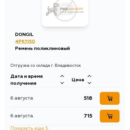
965
12 августа
965
26 августа
DONGIL
4PK1150
965
31 августа
Ремень поликлиновый
Отгрузка со склада г. Владивосток
Дата и время
Цена
получения
518
6 августа
715
6 августа
Показать еще 5