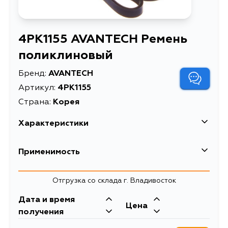
4PK1155 AVANTECH Ремень
поликлиновый
Бренд:
AVANTECH
Артикул:
4PK1155
Страна:
Корея
Характеристики
EAN-13
2974667824683
Применимость
Масса, кг
0.086
Mitsubishi
Отгрузка со склада г. Владивосток
Объем упаковки, л
0.32
Кузов
Двигатель
Дата и время
Описание
Ремень поликлиновый
Toyota
Цена
H31A, H32A, H32V, H36A, H37A,
получения
H37V, H56A, H51A
ремни навесного
Кузов
Двигатель
Товарная группа