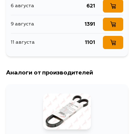
оборудования
Renault
621
6 августа
NDE180, NRE180, ZWE186,
ZWE219, NSP160, NHP160, KSP130,
NCP131, NHP130, NLP130, NSP130,
ADE186, WWE185, ZRE185, NLP121,
1391
9 августа
NSP120, NRE180L, NRE180R,
NSP140, NSP135, NSP120L,
NSP120R, NSP160V, NSP122,
NSP130L, NSP130R
1101
11 августа
Аналоги от производителей