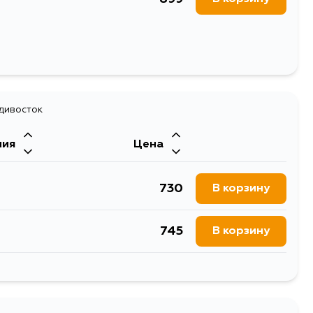
адивосток
ния
Цена
730
В корзину
745
В корзину
1602
В корзину