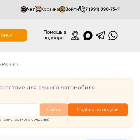
Чат
Корзина
Войти
7 (991) 898-75-11
Мой кабинет
Помощь в
оиск
подборе:
Выйти
5PK930
ветствие для вашего автомобиля
Найти
Подбор по модели
транспортного средства).