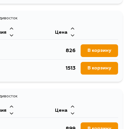
1378
В корзину
764
адивосток
В корзину
ния
Цена
826
В корзину
1513
В корзину
адивосток
ния
Цена
899
В корзину