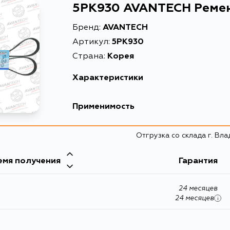
5PK930 AVANTECH Реме
Бренд:
AVANTECH
Артикул:
5PK930
Страна:
Корея
Характеристики
EAN-13
46
Применимость
Масса, кг
0.
Honda
Отгрузка со склада г. Вл
Объем упаковки, л
0.
Кузов
Описание
Ре
емя получения
Mitsubishi
Гарантия
Товарная группа
ре
Кузов
Toyota
24 месяцев
CB5A
24 месяцев
i
Кузов
Audi
EL31, NL30, NLP10, SCP10, EL31L, NLP10L, N
NLP22L, NLP22R