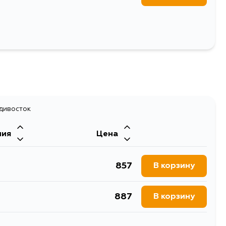
адивосток
ния
Цена
857
В корзину
887
В корзину