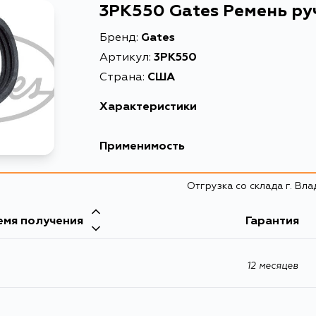
3PK550 Gates Ремень р
Бренд:
Gates
Артикул:
3PK550
Страна:
США
Характеристики
EAN-13
Применимость
Высота упаковки, мм
Отгрузка со склада г. Вл
Длина упаковки, мм
Масса, кг
емя получения
Гарантия
Объем упаковки, л
12 месяцев
Описание
Расширенное описание