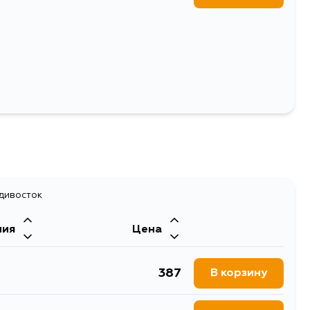
ремни навесного оборудования
74
Выбрать
адивосток
ния
Цена
387
В корзину