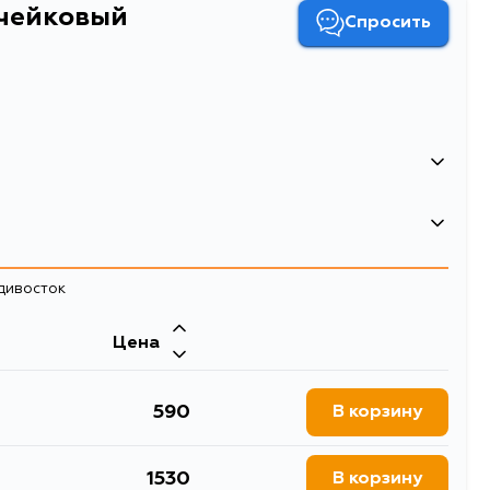
учейковый
Спросить
5414465357091
6
адивосток
244
0.041
Цена
0.1
590
В корзину
Ремень ручейковый
Ремень поликлиновый
1530
В корзину