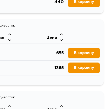
440
В корзину
адивосток
ния
Цена
655
В корзину
1365
В корзину
743
В корзину
адивосток