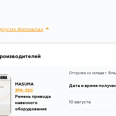
Товарная группа
Ширина упаковки, мм
других филиалах
сток, Крыгина , д. 15
производителей
Отгрузка со склада г. Вл
MASUMA
Дата и время получе
3PK-550
Ремень привода
10 августа
навесного
оборудования