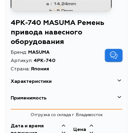
4PK-740 MASUMA Ремень
привода навесного
оборудования
Бренд:
MASUMA
Артикул:
4PK-740
Страна:
Япония
Характеристики
EAN-13
4560116851003
Применимость
Высота упаковки, мм
22
Отгрузка со склада г. Владивосток
Длина упаковки, мм
155
Дата и время
Масса, кг
0.065
Цена