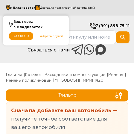
г.
Владивосток
Доставка транспортной компанией
Ваш город
7 (991) 898-75-11
г.
Владивосток
Все верно
Выбрать другой
Связаться с нами
Главная
Каталог
Расходники и комплектующие
Ремень
Ремень поликлиновый
MITSUBOSHI
MPMF1420
Фильтр
Сначала добавьте ваш автомобиль —
получите точное соответствие для
вашего автомобиля