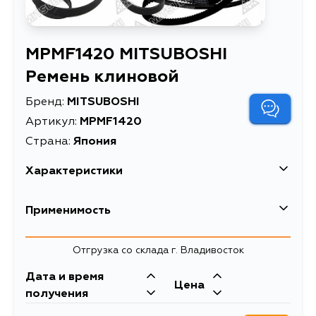
MPMF1420 MITSUBOSHI
Ремень клиновой
Бренд:
MITSUBOSHI
Артикул:
MPMF1420
Страна:
Япония
Характеристики
Масса, кг
0.182
Применимость
Описание
Ремень клиновой
Mitsubishi
Отгрузка со склада г. Владивосток
Кузов
Двигатель
Дата и время
Цена
K94W, K94WG, KA4T, KB4T, K74T
4D56
получения