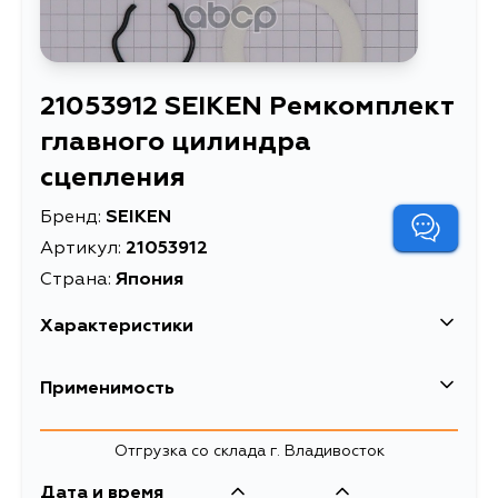
21053912 SEIKEN Ремкомплект
главного цилиндра
сцепления
Бренд:
SEIKEN
Артикул:
21053912
Страна:
Япония
Характеристики
Ремкомплект главного
Применимость
Описание
цилиндра сцепления
Ремкомплект главного
Mazda
Отгрузка со склада г. Владивосток
цилиндра сцепления
Расширенное описание
Seiken 210-53912
Дата и время