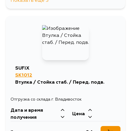
Показать еще 5
977
10 августа
168
11 августа
165
12 августа
168
31 августа
SUFIX
SK1012
198
2 сентября
Втулка / Стойка стаб. / Перед. подв.
Отгрузка со склада г. Владивосток
Дата и время
Цена
получения