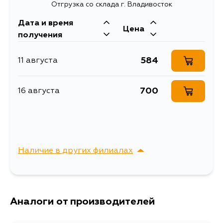
Отгрузка со склада г. Владивосток
Длина упаковки, мм
90
Дата и время
Масса, кг
0.204
Цена
получения
Объем упаковки, л
0.00036864
584
11 августа
Ремкомплект
направляющих
Описание
тормозного суппорта
700
16 августа
(с направляющей)
Ремкомплект
направляющих
Расширенное описание
тормозного суппорта
KIA RIO I
Наличие в других филиалах
Ширина упаковки, мм
64
г. Владивосток,
Выбрать
Крыгина , д. 15
Аналоги от производителей