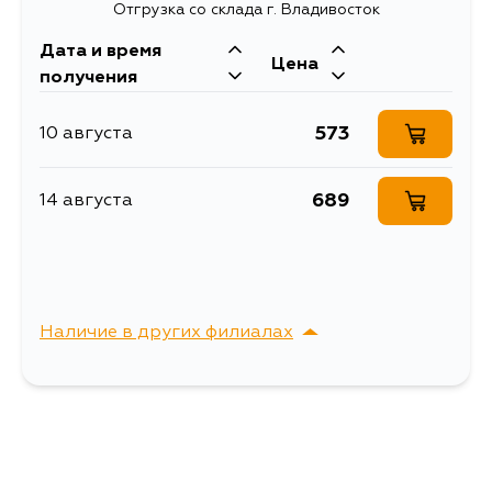
Отгрузка со склада г. Владивосток
Длина упаковки, мм
70
Дата и время
Масса, кг
0.142
Цена
получения
Объем упаковки, л
0.000196
573
10 августа
Ремкомплект
направляющих
Описание
тормозного суппорта (с
689
14 августа
направляющей)
Ширина упаковки, мм
70
Наличие в других филиалах
г. Владивосток,
Выбрать
Крыгина , д. 15