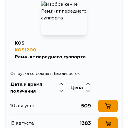
839
15 августа
627
15 августа
KOS
KOS1200
720
5 сентября
Рем.к-кт переднего суппорта
Отгрузка со склада г. Владивосток
Дата и время
Цена
получения
509
10 августа
1383
13 августа