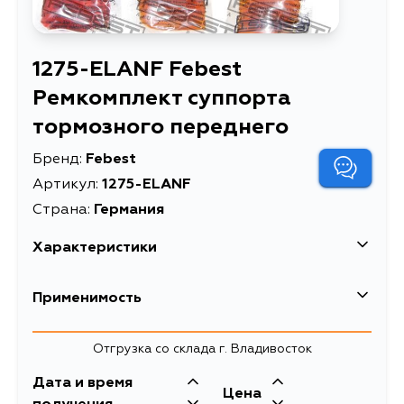
1275-ELANF Febest
Ремкомплект суппорта
тормозного переднего
Бренд:
Febest
Артикул:
1275-ELANF
Страна:
Германия
Характеристики
EAN-13
4056111023533
Применимость
Высота упаковки, мм
10
Hyundai
Отгрузка со склада г. Владивосток
Длина упаковки, мм
150
Кузов
Двигатель
Дата и время
Масса, кг
0.05
Цена
XD
D4BB