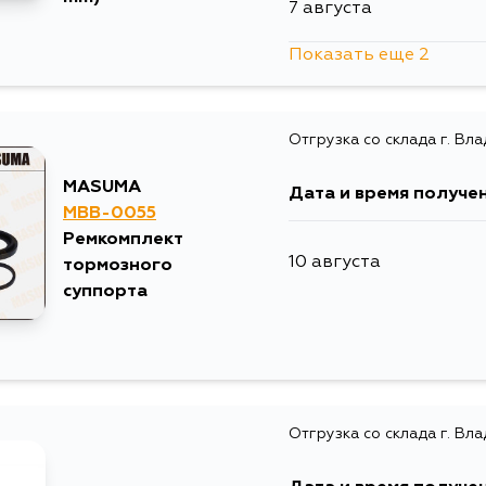
7 августа
Показать еще 2
28 августа
Отгрузка со склада г. Вл
4 сентября
MASUMA
Дата и время получе
MBB-0055
Ремкомплект
10 августа
тормозного
суппорта
Отгрузка со склада г. Вл