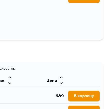
40
Выбрать
адивосток
ния
Цена
689
В корзину