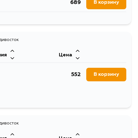
689
В корзину
713
В корзину
689
адивосток
В корзину
ния
Цена
552
В корзину
адивосток