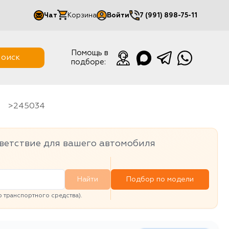
Чат
Корзина
Войти
7 (991) 898-75-11
Мой кабинет
Помощь в
оиск
подборе:
Выйти
T
245034
ветствие для вашего автомобиля
Найти
Подбор по модели
транспортного средства).