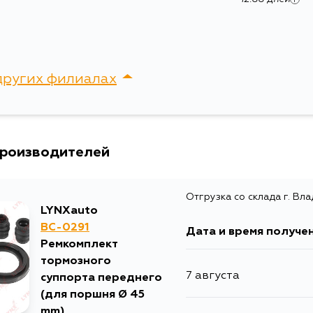
Ширина упаковки, мм
других филиалах
сток, Крыгина , д. 15
производителей
Отгрузка со склада г. Вл
LYNXauto
BC-0291
Дата и время получе
Ремкомплект
тормозного
7 августа
суппорта переднего
(для поршня Ø 45
mm)