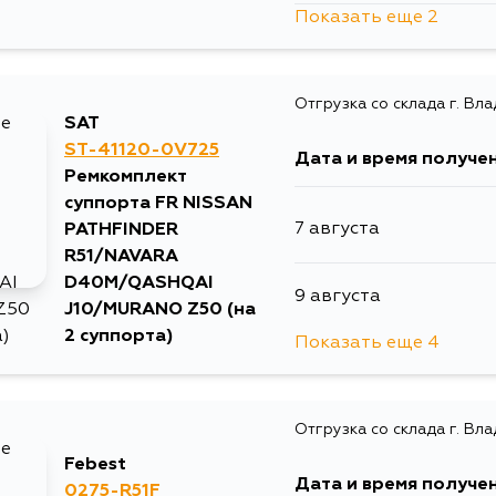
Показать еще 2
10 августа
Отгрузка со склада г. Вл
12 августа
SAT
ST-41120-0V725
Дата и время получе
Ремкомплект
суппорта FR NISSAN
7 августа
PATHFINDER
R51/NAVARA
D40M/QASHQAI
9 августа
J10/MURANO Z50 (на
2 суппорта)
Показать еще 4
14 августа
Отгрузка со склада г. Вл
16 августа
Febest
Дата и время получе
0275-R51F