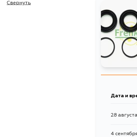
Свернуть
Дата и вр
28 август
4 сентябр