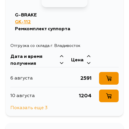
2135
10 августа
G-BRAKE
GK-112
2542
11 августа
Ремкомплект суппорта
2158
11 августа
Отгрузка со склада г. Владивосток
Дата и время
2158
13 августа
Цена
получения
2158
13 августа
2591
6 августа
2158
15 августа
1204
10 августа
Показать еще 3
2078
21 августа
1154
15 августа