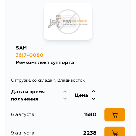
2078
22 августа
1447
22 августа
2180
23 августа
1561
23 августа
2158
26 августа
SAM
1964
3617-0080
28 августа
Ремкомплект суппорта
Отгрузка со склада г. Владивосток
Дата и время
Цена
получения
1580
6 августа
2238
9 августа