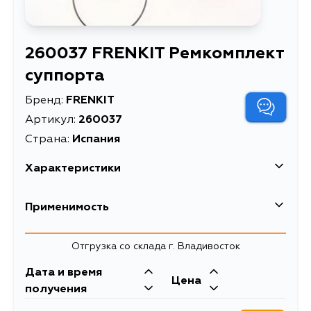
260037 FRENKIT Ремкомплект
суппорта
Бренд:
FRENKIT
Артикул:
260037
Страна:
Испания
Характеристики
EAN-13
8435262911320
Применимость
Высота упаковки, мм
70
Mitsubishi
Отгрузка со склада г. Владивосток
Длина упаковки, мм
70
Кузов
Двигатель
Дата и время
Масса, кг
0.03573
Цена
CU2W, CU4W, CU5W, CR5W, CS1A,
4G69, 4G64,
получения
CS3A, CS3W, CS6A, CS7A, CS7W,
4G63, 4G93, 4G13,
Объем упаковки, л
0.196
CS9A, CS9W, CS5AR, CS5AZ,
4G94, 4G18