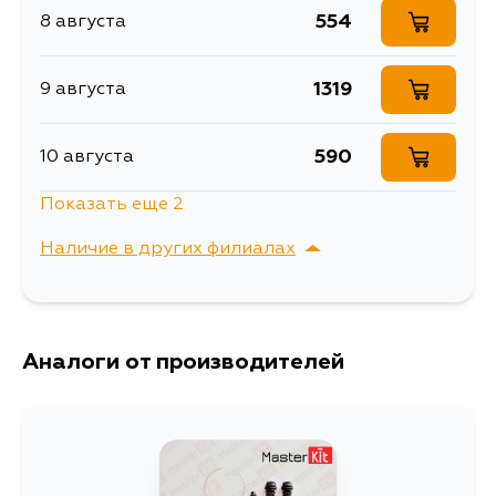
CS5A, CS5W, CS6W
554
8 августа
Описание
Ремкомплект суппорта
Ось установки
1319
9 августа
Ширина упаковки, мм
40
590
10 августа
Показать еще 2
702
11 августа
Наличие в других филиалах
608
31 августа
г. Владивосток,
Выбрать
Крыгина , д. 15
Аналоги от производителей