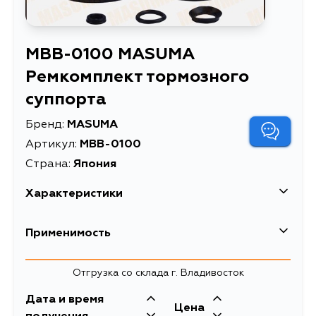
MBB-0100 MASUMA
Ремкомплект тормозного
суппорта
Бренд:
MASUMA
Артикул:
MBB-0100
Страна:
Япония
Характеристики
EAN-13
4560116391998
Применимость
Высота упаковки, мм
40
Ford
Отгрузка со склада г. Владивосток
Длина упаковки, мм
70
Дата и время
Масса, кг
0.034
Цена