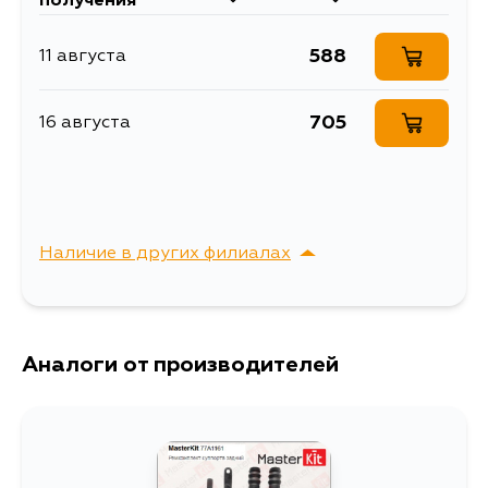
получения
Объем упаковки, л
0.000196
588
11 августа
Ремкомплект тормозного
Описание
суппорта
705
16 августа
Ширина упаковки, мм
70
Наличие в других филиалах
г. Владивосток,
Выбрать
Крыгина , д. 15
Аналоги от производителей