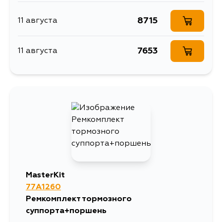
8715
11 августа
7653
11 августа
MasterKit
77A1260
Ремкомплект тормозного
суппорта+поршень