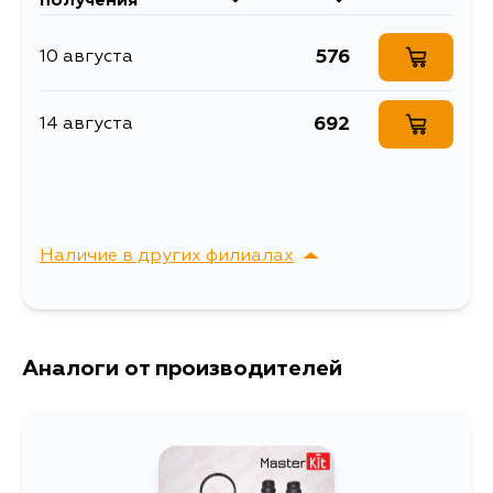
получения
Объем упаковки, л
0.000196
576
10 августа
Ремкомплект тормозного
Описание
суппорта
692
14 августа
Ширина упаковки, мм
70
Наличие в других филиалах
г. Владивосток,
Выбрать
Крыгина , д. 15
Аналоги от производителей