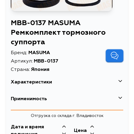
MBB-0137 MASUMA
Ремкомплект тормозного
суппорта
Бренд:
MASUMA
Артикул:
MBB-0137
Страна:
Япония
Характеристики
EAN-13
4560116392360
Применимость
Высота упаковки, мм
40
Отгрузка со склада г. Владивосток
Длина упаковки, мм
70
Дата и время
Масса, кг
0.037
Цена