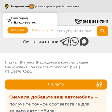
г.
Владивосток
Доставка транспортной компанией
Ваш город
7 (991) 898-75-11
г.
Владивосток
Все верно
Выбрать другой
Связаться с нами
Главная
Каталог
Расходники и комплектующие
Ремкомплект
Ремкомплект суппорта
SAT
ST-04479-32120
Фильтр
Сначала добавьте ваш автомобиль —
получите точное соответствие для
вашего автомобиля