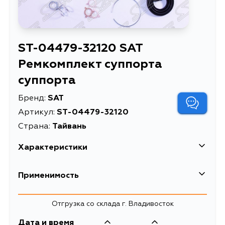
ST-04479-32120 SAT
Ремкомплект суппорта
суппорта
Бренд:
SAT
Артикул:
ST-04479-32120
Страна:
Тайвань
Характеристики
Ремкомплект суппорта
Применимость
Описание
суппорта
Ремкомплект суппорта
Отгрузка со склада г. Владивосток
RR TOYOTA
Расширенное описание
COROLLA/VISTA/VISTA
Дата и время