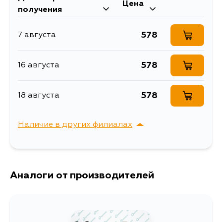
Цена
ARDEO/OPA 98- (2
получения
суппорта)
578
7 августа
578
16 августа
578
18 августа
Наличие в других филиалах
г. Владивосток,
Выбрать
Крыгина , д. 15
Аналоги от производителей