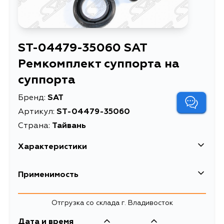
ST-04479-35060 SAT
Ремкомплект суппорта на
суппорта
Бренд:
SAT
Артикул:
ST-04479-35060
Страна:
Тайвань
Характеристики
Ремкомплект суппорта
Применимость
Описание
на суппорта
Ремкомплект суппорта
Toyota
Отгрузка со склада г. Владивосток
RR TOYOTA LAND
Расширенное описание
Кузов
CRUISER PRADO
Двигатель
Дата и время