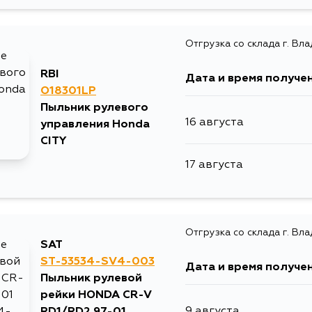
10 августа
Отгрузка со склада г. Вл
12 августа
RBI
Дата и время получе
14 августа
O18301LP
Пыльник рулевого
16 августа
управления Honda
CITY
17 августа
Отгрузка со склада г. Вл
SAT
ST-53534-SV4-003
Дата и время получе
Пыльник рулевой
рейки HONDA CR-V
9 августа
RD1/RD2 97-01