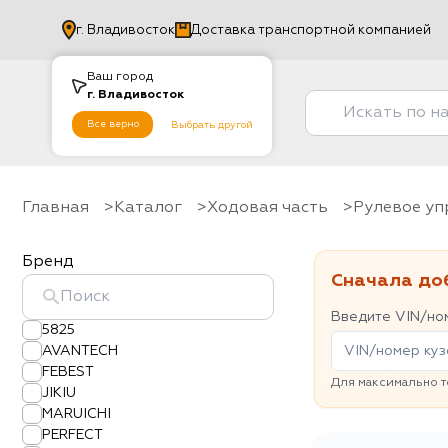
г.
Владивосток
Доставка транспортной компанией
Ваш город
г.
Владивосток
Все верно
Выбрать другой
Главная
Каталог
Ходовая часть
рулевое у
Бренд
Сначала до
Введите VIN/ном
5825
AVANTECH
FEBEST
Для максимально т
JIKIU
MARUICHI
PERFECT