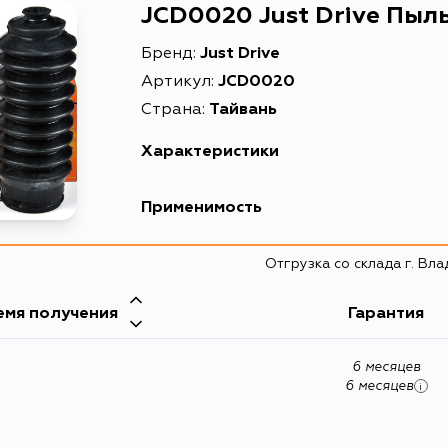
JCD0020 Just Drive Пыл
Бренд:
Just Drive
Артикул:
JCD0020
Страна:
Тайвань
Характеристики
Масса, кг
Применимость
Описание
Honda
Отгрузка со склада г. Вл
емя получения
Toyota
Гарантия
Кузов
6 месяцев
SCP11, NCP12, NLP10, SCP10, NLP51, NCP19, NCP1
6 месяцев
i
NNP11, NCP50V, NCP51V, NCP58G, NCP10, 
SCP10R, NCP10R, NCP11R, NCP12R, NCP20R, N
NLP22R, NLP51V, NCP52V