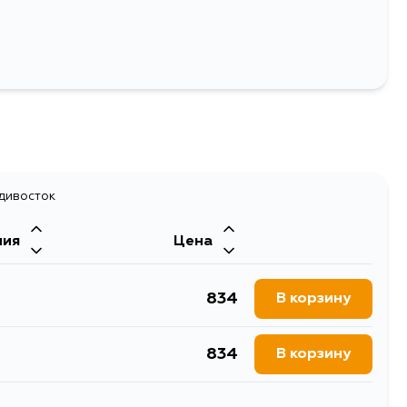
адивосток
ния
Цена
834
В корзину
834
В корзину