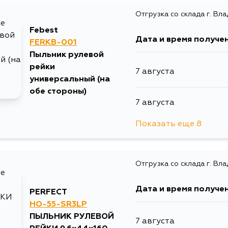
Отгрузка со склада г. Вл
Febest
Дата и время получе
FERKB-001
Пыльник рулевой
рейки
7 августа
универсальный (на
обе стороны)
7 августа
Показать еще 8
8 августа
Отгрузка со склада г. Вл
10 августа
Дата и время получе
PERFECT
10 августа
HO-55-SR3LP
ПЫЛЬНИК РУЛЕВОЙ
7 августа
12 августа