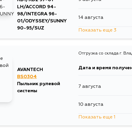
LH/ACCORD 94-
98/INTEGRA 96-
14 августа
01/ODYSSEY/SUNNY
90-95/SUZ
Показать еще 3
16 августа
Отгрузка со склада г. Вл
17 августа
Дата и время получе
AVANTECH
18 августа
BS0304
Пыльник рулевой
7 августа
системы
10 августа
Показать еще 1
12 августа