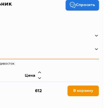
ьник
Спросить
0.2
Пыльник
адивосток
Цена
Двигатель
612
В корзину
3R, NCP20, NCP21, NNP10,
NCZ20, NCP70, NLP10R,
CP21R, NCP22R, NLP20R,