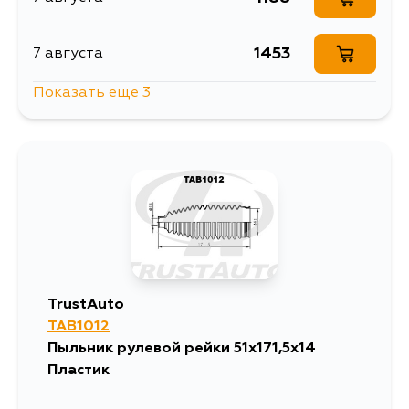
1453
7 августа
Показать еще 3
1905
10 августа
1487
12 августа
1456
4 сентября
TrustAuto
TAB1012
Пыльник рулевой рейки 51х171,5х14
Пластик