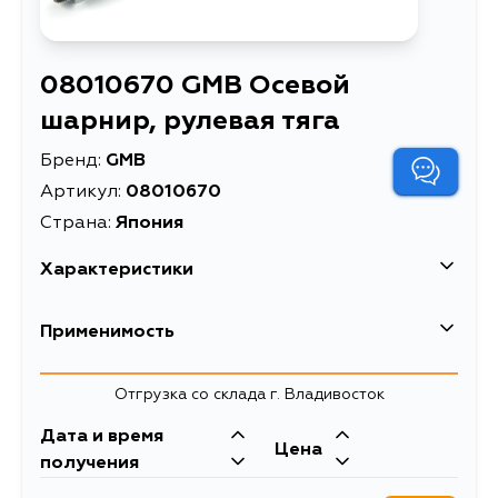
08010670 GMB Осевой
шарнир, рулевая тяга
Бренд:
GMB
Артикул:
08010670
Страна:
Япония
Характеристики
Высота упаковки, мм
45
Применимость
Длина упаковки, мм
345
Toyota
Отгрузка со склада г. Владивосток
Масса, кг
0.7
Кузов
Двигатель
Дата и время
Объем упаковки, л
1
Цена
ZNM10, ANM10W, ACA21W,
получения
ACA20W, ACA21R, CLA20R,
Осевой шарнир, рулевая
Описание
ACA20L, ACA20R, ACA21L, ZCA25L,