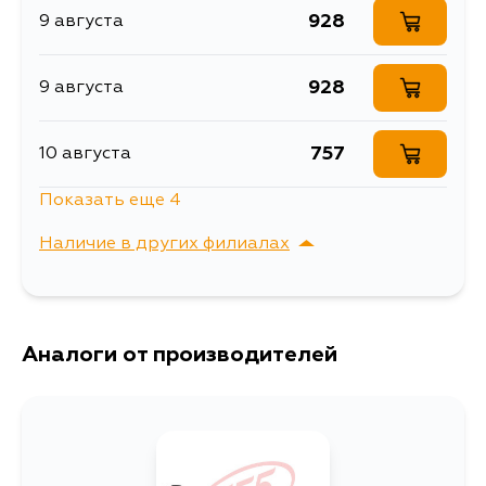
тяга
ZCA25R, ZCA26L, ZCA26R,
928
9 августа
CLA20L, CLA21L, CLA21R, ACA22R,
Товарная группа
рулевые тяги
ACA23R, ACA23L, ACA28L,
ZCA25W, ZCA26W
928
9 августа
Ширина упаковки, мм
55
757
10 августа
Показать еще 4
541
10 августа
Наличие в других филиалах
1636
11 августа
г. Владивосток,
Выбрать
Крыгина , д. 15
867
Аналоги от производителей
13 августа
928
4 сентября