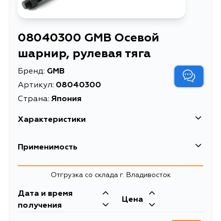
08040300 GMB Осевой
шарнир, рулевая тяга
Бренд:
GMB
Артикул:
08040300
Страна:
Япония
Характеристики
Высота упаковки, мм
40
Применимость
Длина упаковки, мм
345
Hyundai
Отгрузка со склада г. Владивосток
Масса, кг
0.62
Дата и время
Объем упаковки, л
1
Mitsubishi
Цена
получения
Осевой шарнир, рулевая
Кузов
Двигатель
Описание