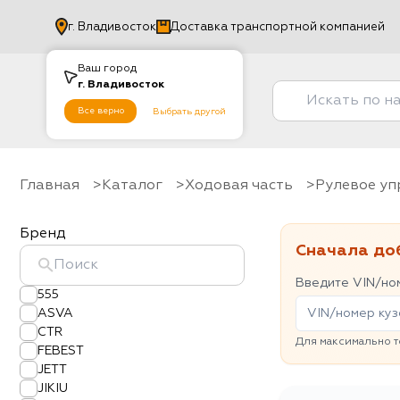
г.
Владивосток
Доставка транспортной компанией
Ваш город
г.
Владивосток
Все верно
Выбрать другой
Главная
Каталог
Ходовая часть
рулевое у
Бренд
Сначала до
Введите VIN/ном
555
ASVA
CTR
Для максимально т
FEBEST
JETT
JIKIU