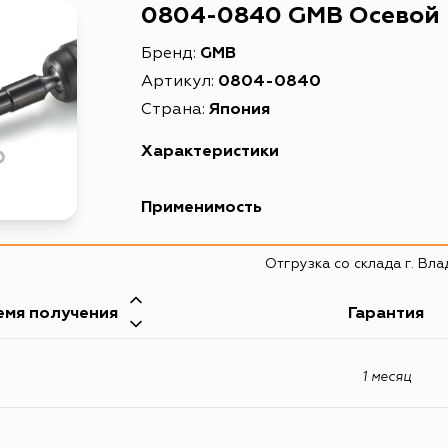
0804-0840 GMB Осевой 
Бренд:
GMB
Артикул:
0804-0840
Страна:
Япония
Характеристики
Высота упаковки, мм
Применимость
Длина упаковки, мм
Mitsubishi
Отгрузка со склада г. Вл
Масса, кг
Кузов
Объем упаковки, л
емя получения
Гарантия
V63W, V64W, V65W, V66W, V67W, V68W, V7
V77W, V78W
Описание
1 месяц
Товарная группа
Ширина упаковки, мм