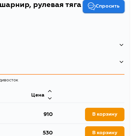
шарнир, рулевая тяга
Спросить
45
355
адивосток
0.72
Двигатель
1
Цена
3W, V74W, V75W, V76W,
6G75, 6G74, 6G72, 4M41, 4M40, 4D56
Осевой шарнир, рулевая тяга
910
В корзину
рулевые тяги
45
530
В корзину