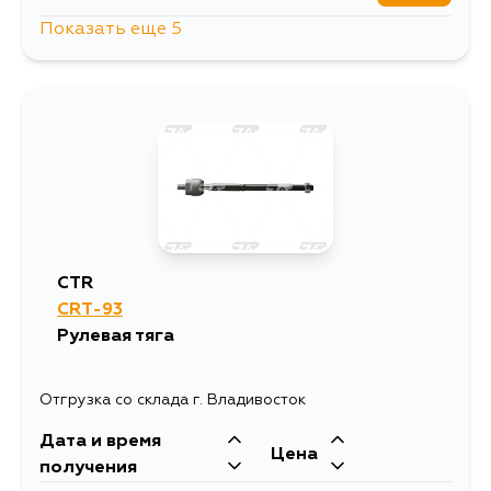
Показать еще 5
1558
10 августа
2619
10 августа
1948
12 августа
1594
14 августа
CTR
CRT-93
1594
4 сентября
Рулевая тяга
Отгрузка со склада г. Владивосток
Дата и время
Цена
получения