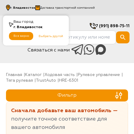
г.
Владивосток
Доставка транспортной компанией
Ваш город
7 (991) 898-75-11
г.
Владивосток
Все верно
Выбрать другой
Связаться с нами
Главная
Каталог
Ходовая часть
рулевое управление
Тяга рулевая
TrustAuto
HRE-6301
Фильтр
Сначала добавьте ваш автомобиль —
получите точное соответствие для
вашего автомобиля