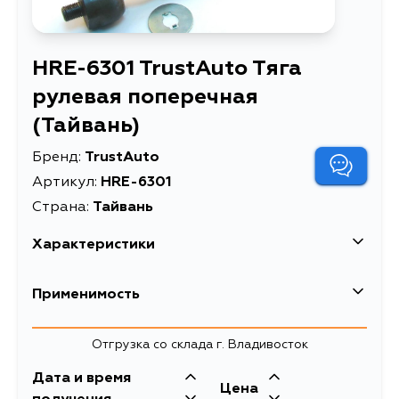
HRE-6301 TrustAuto Tяга
рулевая поперечная
(Тайвань)
Бренд:
TrustAuto
Артикул:
HRE-6301
Страна:
Тайвань
Характеристики
Описание
Tяга рулевая поперечная (Тайвань)
Применимость
Lexus
Отгрузка со склада г. Владивосток
Кузов
Двигатель
Дата и время
Toyota
Цена
GRS190, GRS191, URS190, UZS190,
3UZFE, 3GRFSE,