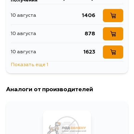
получения
ALE20, GSE20, GSE21, GWS191,
3GRFE, 2GRFSE,
Кузов
Двигатель
GSE22, USE20
1URFSE, 1URFE,
4GRFSE, 2ADFTV,
1406
10 августа
GRS202, GRS180, GRS182,
5GRFE, 4GRFSE,
2ADFHV, 2URGSE
GRS184, GRS188, GRS200,
3GRFSE, 3GRFE,
GRS204, GWS204, UZS186,
3UZFE, 2GRFSE,
URS206, GRX120, GRX121, GRX130,
1URFSE
878
10 августа
GRX133
1623
10 августа
Показать еще 1
1098
12 августа
Аналоги от производителей