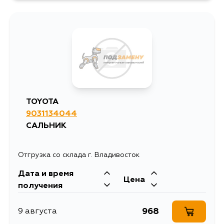
520
10 августа
524
10 августа
1418
12 августа
TOYOTA
9031134044
877
14 августа
САЛЬНИК
704
14 августа
Отгрузка со склада г. Владивосток
Дата и время
1096
15 августа
Цена
получения
850
18 августа
968
9 августа