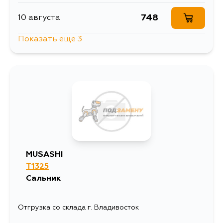
1096
5 сентября
748
10 августа
Показать еще 3
968
15 августа
830
18 августа
968
5 сентября
MUSASHI
T1325
Сальник
Отгрузка со склада г. Владивосток