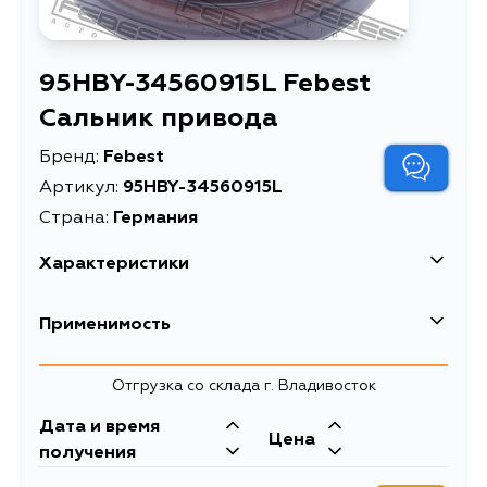
95HBY-34560915L Febest
Сальник привода
Бренд:
Febest
Артикул:
95HBY-34560915L
Страна:
Германия
Характеристики
EAN-13
4056111088419
Применимость
Высота упаковки, мм
16
Toyota
Отгрузка со склада г. Владивосток
Длина упаковки, мм
56
Кузов
Двигатель
Дата и время
Масса, кг
0.03
Scion
Цена
NZE121, NZE124, NZT240, NCP31,
получения
NCP34, NCP35, KSP92, NCP96,
Объем упаковки, л
0.1
Кузов
Двигатель
SCP92, NKE165, ZRE162, CE120,