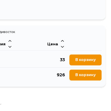
адивосток
ния
Цена
33
В корзину
926
В корзину
.