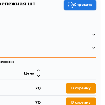
репежная шт
Спросить
Клипса крепежная шт
Клипса крепежная SUBARU (1 шт.)
адивосток
Цена
70
В корзину
70
В корзину