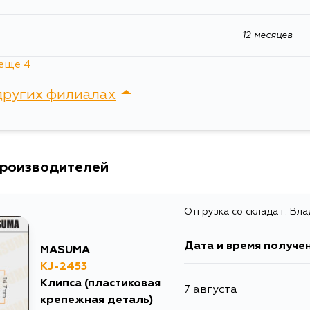
12 месяцев
еще 4
12 месяцев
других филиалах
12 месяцев
сток, Крыгина , д. 15
12 месяцев
производителей
а
12 месяцев
Отгрузка со склада г. Вл
Дата и время получе
MASUMA
KJ-2453
Клипса (пластиковая
7 августа
крепежная деталь)