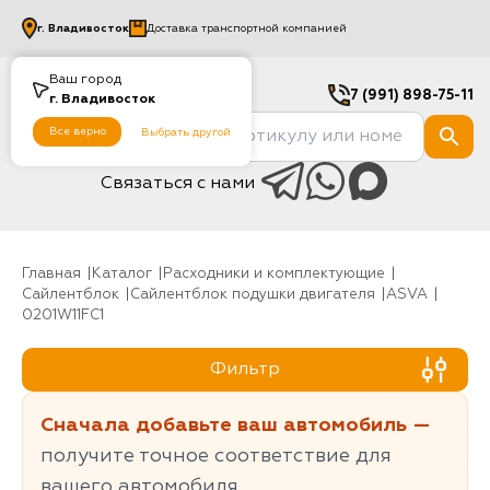
г.
Владивосток
Доставка транспортной компанией
Ваш город
7 (991) 898-75-11
г.
Владивосток
Все верно
Выбрать другой
Связаться с нами
Главная
Каталог
Расходники и комплектующие
Сайлентблок
Сайлентблок подушки двигателя
ASVA
0201W11FC1
Фильтр
Сначала добавьте ваш автомобиль —
получите точное соответствие для
вашего автомобиля