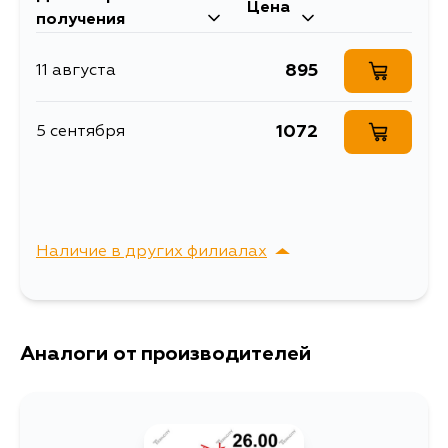
Объем упаковки, л
0.2
Цена
W11, VW11
получения
САЙЛЕНТБЛОК ЗАДНИЙ
Описание
ПЕРЕДНЕЙ БАЛКИ
895
11 августа
Ширина упаковки, мм
56
1072
5 сентября
Наличие в других филиалах
г. Владивосток,
Выбрать
Крыгина , д. 15
Аналоги от производителей