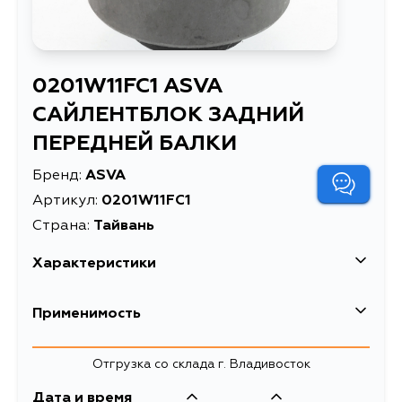
0201W11FC1 ASVA
САЙЛЕНТБЛОК ЗАДНИЙ
ПЕРЕДНЕЙ БАЛКИ
Бренд:
ASVA
Артикул:
0201W11FC1
Страна:
Тайвань
Характеристики
Высота упаковки, мм
48
Применимость
Длина упаковки, мм
58
Nissan
Отгрузка со склада г. Владивосток
Масса, кг
0.17
Кузов
Двигатель
Дата и время