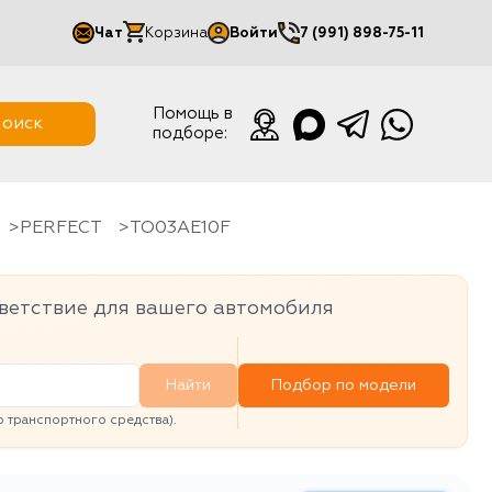
Чат
Корзина
Войти
7 (991) 898-75-11
Мой кабинет
Помощь в
оиск
подборе:
Выйти
PERFECT
TO03AE10F
ветствие для вашего автомобиля
Найти
Подбор по модели
транспортного средства).