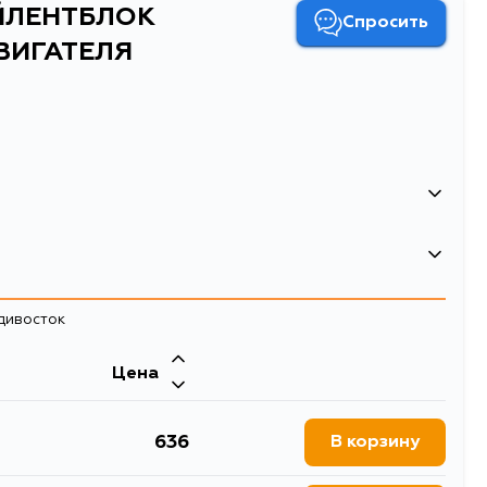
АЙЛЕНТБЛОК
Спросить
ВИГАТЕЛЯ
адивосток
Двигатель
Цена
03, EE104, EE105, EE106,
5AFE, 3E, 2E, 4AFE, 5EFE, 4EFE, 4AF
102V, EE103V, EE104G,
БЛОК ПЕРЕДНЕЙ ПОДУШКИ ДВИГАТЕЛЯ
636
В корзину