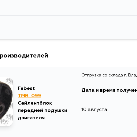
производителей
Отгрузка со склада г. Вл
Febest
Дата и время получе
TMB-099
Сайлентблок
10 августа
передней подушки
двигателя