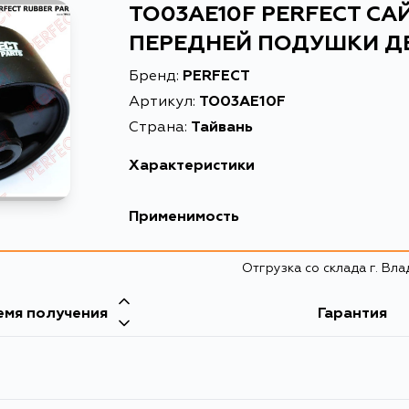
TO03AE10F PERFECT С
ПЕРЕДНЕЙ ПОДУШКИ Д
Бренд:
PERFECT
Артикул:
TO03AE10F
Страна:
Тайвань
Характеристики
Высота упаковки, мм
78
Применимость
Длина упаковки, мм
78
Toyota
Отгрузка со склада г. Вл
Масса, кг
0.332
Кузов
Объем упаковки, л
0.346788
емя получения
Гарантия
AE100, AE101, AE104, EE100, EE101, EE102, EE1
EE107, EE108, AE100G, AE101G, AE104G, EE
Описание
САЙЛЕНТ
EE106V, EE107V, EE108G
Ширина упаковки, мм
57