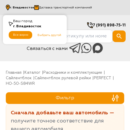
г.
Владивосток
Доставка транспортной компанией
Ваш город
7 (991) 898-75-11
г.
Владивосток
Все верно
Выбрать другой
Связаться с нами
Главная
Каталог
Расходники и комплектующие
Сайлентблок
Сайлентблок рулевой рейки
PERFECT
HO-50-S84WR
Фильтр
Сначала добавьте ваш автомобиль —
получите точное соответствие для
вашего автомобиля