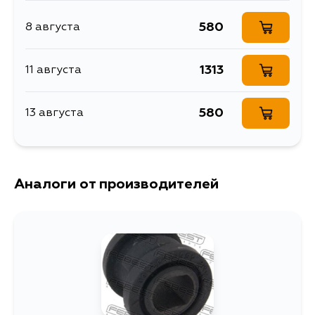
ZZV50, AZV50G, SV50G, ZZV50G
3SFSE
САЙЛЕНТБЛОК РУЛЕВОЙ
Описание
РЕЙКИ
580
8 августа
Ширина упаковки, мм
30
1313
11 августа
580
13 августа
Аналоги от производителей