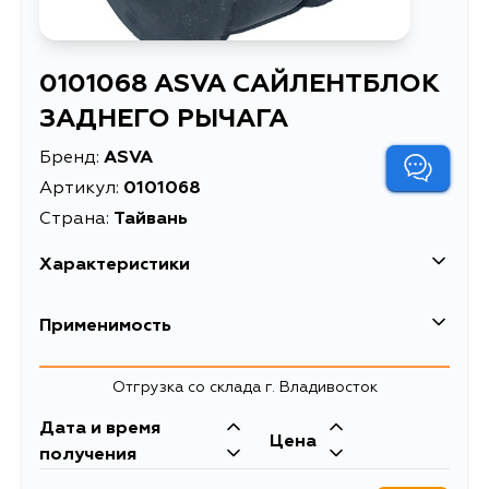
0101068 ASVA САЙЛЕНТБЛОК
ЗАДНЕГО РЫЧАГА
Бренд:
ASVA
Артикул:
0101068
Страна:
Тайвань
Характеристики
Масса, кг
0.147
Применимость
САЙЛЕНТБЛОК ЗАДНЕГО
Описание
РЫЧАГА
Отгрузка со склада г. Владивосток
сайлентблоки рычагов
Дата и время
Товарная группа
подвески
Цена
получения