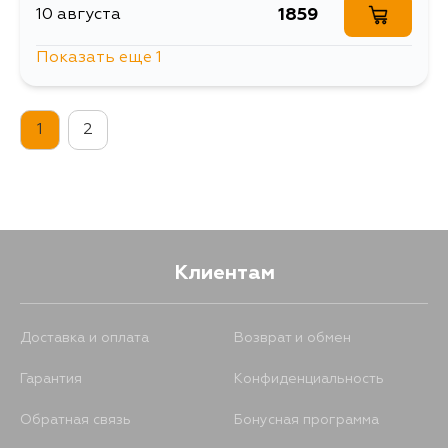
1296
18 августа
1859
10 августа
Показать еще 1
1292
4 сентября
1713
12 августа
1
2
Клиентам
Доставка и оплата
Возврат и обмен
Гарантия
Конфиденциальность
Обратная связь
Бонусная программа