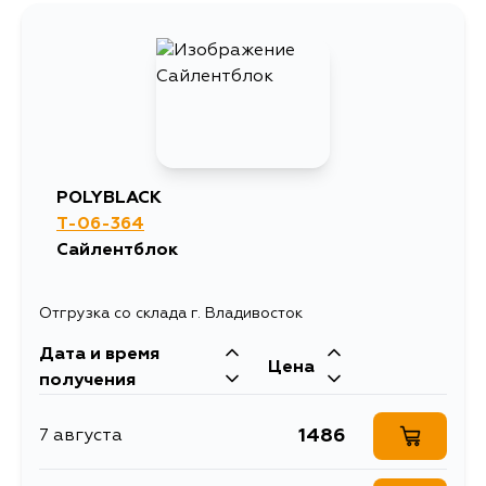
1296
9 августа
2233
10 августа
1520
12 августа
POLYBLACK
T-06-364
1292
12 августа
Сайлентблок
1292
14 августа
Отгрузка со склада г. Владивосток
Дата и время
1296
14 августа
Цена
получения
1296
17 августа
1486
7 августа