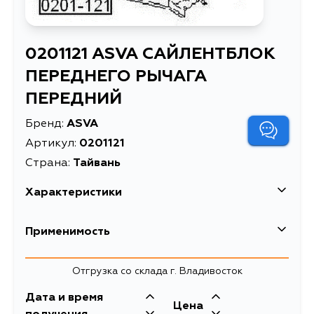
0201121 ASVA САЙЛЕНТБЛОК
ПЕРЕДНЕГО РЫЧАГА
ПЕРЕДНИЙ
Бренд:
ASVA
Артикул:
0201121
Страна:
Тайвань
Характеристики
Масса, кг
0.181
Применимость
САЙЛЕНТБЛОК ПЕРЕДНЕГО
Описание
РЫЧАГА ПЕРЕДНИЙ
Nissan
Отгрузка со склада г. Владивосток
сайлентблоки рычагов
Кузов
Двигатель
Дата и время
Товарная группа
подвески
Цена
W30, NW30, VNW30, C23, C23M,
KA24DE, CD20TI,