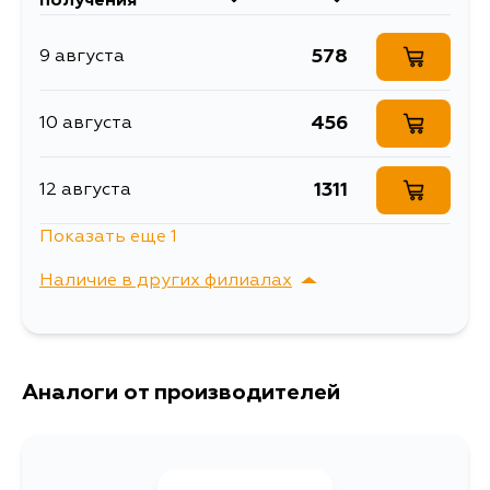
получения
KBNC23, KVNC23
SR20DE, CD20T,
CD20ET
578
9 августа
456
10 августа
1311
12 августа
Показать еще 1
578
5 сентября
Наличие в других филиалах
г. Владивосток,
Выбрать
Крыгина , д. 15
Аналоги от производителей