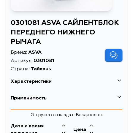
0301081 ASVA САЙЛЕНТБЛОК
ПЕРЕДНЕГО НИЖНЕГО
РЫЧАГА
Бренд:
ASVA
Артикул:
0301081
Страна:
Тайвань
Характеристики
Масса, кг
0.275
Применимость
САЙЛЕНТБЛОК ПЕРЕДНЕГО
Описание
НИЖНЕГО РЫЧАГА
Отгрузка со склада г. Владивосток
сайлентблоки рычагов
Дата и время
Товарная группа
подвески
Цена