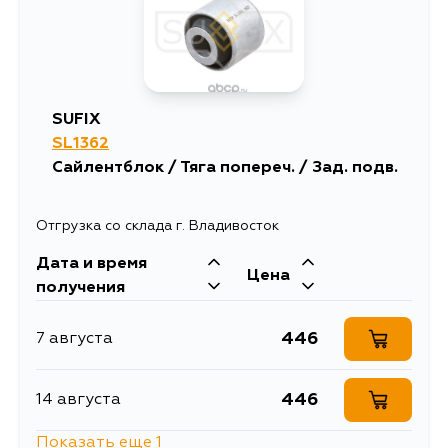
2295
12 августа
1928
12 августа
SUFIX
SL1362
1928
15 августа
Сайлентблок / Тяга попереч. / Зад. подв.
Отгрузка со склада г. Владивосток
Дата и время
Цена
получения
446
7 августа
446
14 августа
Показать еще 1