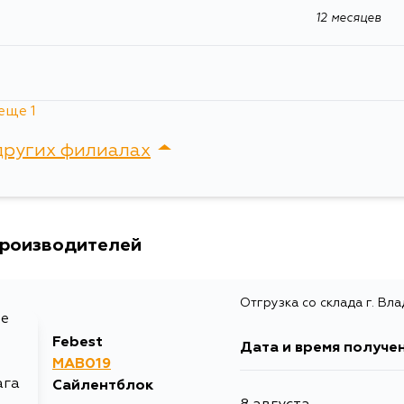
12 месяцев
еще 1
я
12 месяцев
других филиалах
сток, Крыгина , д. 15
производителей
Отгрузка со склада г. Вл
Febest
Дата и время получе
MAB019
Сайлентблок