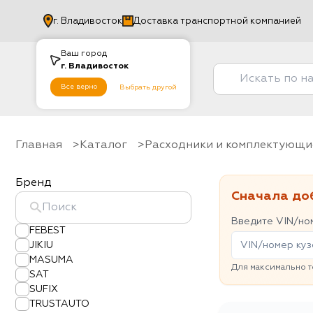
г.
Владивосток
Доставка транспортной компанией
Ваш город
г.
Владивосток
Все верно
Выбрать другой
Главная
Каталог
Расходники и комплектующи
Бренд
Сначала до
Введите VIN/ном
FEBEST
JIKIU
MASUMA
Для максимально т
SAT
SUFIX
TRUSTAUTO