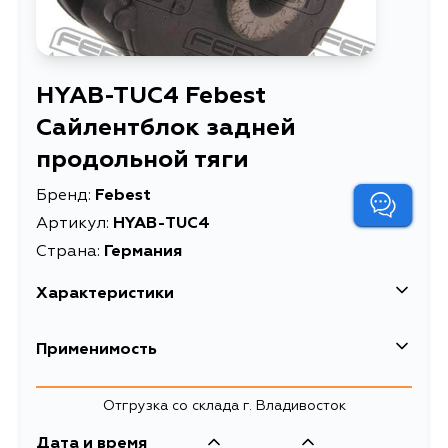
HYAB-TUC4 Febest
Сайлентблок задней
продольной тяги
Бренд:
Febest
Артикул:
HYAB-TUC4
Страна:
Германия
Характеристики
EAN-13
4056111029313
Применимость
Высота упаковки, мм
56
Hyundai
Отгрузка со склада г. Владивосток
Длина упаковки, мм
75
Кузов
Двигатель
Дата и время