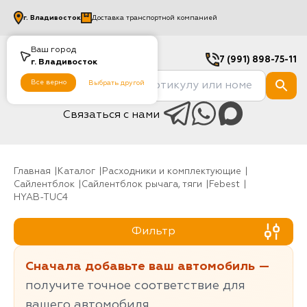
г.
Владивосток
Доставка транспортной компанией
Ваш город
7 (991) 898-75-11
г.
Владивосток
Все верно
Выбрать другой
Связаться с нами
Главная
Каталог
Расходники и комплектующие
Сайлентблок
Сайлентблок рычага, тяги
Febest
HYAB-TUC4
Фильтр
Сначала добавьте ваш автомобиль —
получите точное соответствие для
вашего автомобиля