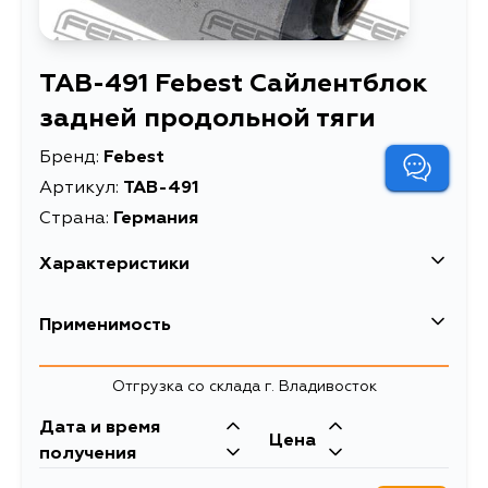
TAB-491 Febest Сайлентблок
задней продольной тяги
Бренд:
Febest
Артикул:
TAB-491
Страна:
Германия
Характеристики
EAN-13
4056111074412
Применимость
Высота упаковки, мм
48
Toyota
Отгрузка со склада г. Владивосток
Длина упаковки, мм
55
Кузов
Двигатель
Дата и время
Масса, кг
0.234
Цена
NCP50, NCP51, NCP52, NCP58,
2NZFE, 1NZFNE,
получения
NLP51, NCP50V, NCP51V, NCP52V,
1NZFE, 1NDTV
Объем упаковки, л
0.1
NCP58G, NLP51V, 52, SR40, 50,