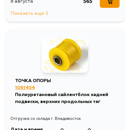
565
8 августа
Показать еще 5
565
9 августа
565
10 августа
679
13 августа
565
14 августа
ТОЧКА ОПОРЫ
1061454
565
4 сентября
Полиуретановый сайлентблок задней
подвески, верхних продольных тяг
Отгрузка со склада г. Владивосток
Дата и время