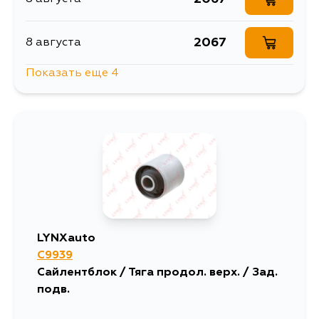
2067
8 августа
Показать еще 4
2096
10 августа
2654
13 августа
2067
14 августа
2067
29 августа
LYNXauto
C9939
Сайлентблок / Тяга продол. верх. / Зад.
подв.