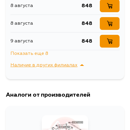
SR40G, SR50G, CR50G, CR40G,
848
8 августа
Сайлентблок задней
NCP55V, NCP59G
Описание
продольной тяги
848
8 августа
Ширина упаковки, мм
48
848
9 августа
Показать еще 8
1000
10 августа
Наличие в других филиалах
848
10 августа
г. Владивосток,
Выбрать
Крыгина , д. 15
848
Аналоги от производителей
10 августа
1528
11 августа
950
13 августа