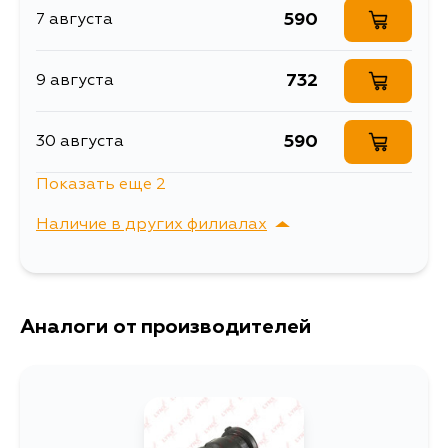
ANE10, ZNE10, ANE10G, ZNE10G,
590
7 августа
Описание
Сайлентблок рычага
ZNE14, ZNE14G
сайлентблоки рычагов
Товарная группа
732
9 августа
подвески
Ширина упаковки, мм
60
590
30 августа
Показать еще 2
590
3 сентября
Наличие в других филиалах
720
4 сентября
г. Владивосток,
Выбрать
Крыгина , д. 15
Аналоги от производителей