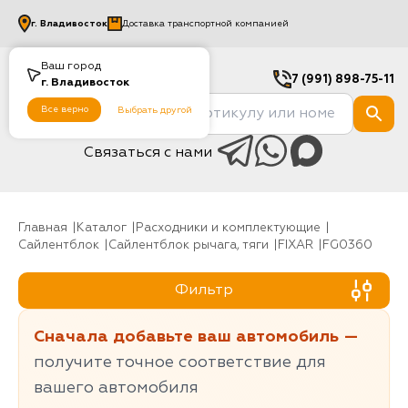
г.
Владивосток
Доставка транспортной компанией
Ваш город
7 (991) 898-75-11
г.
Владивосток
Все верно
Выбрать другой
Связаться с нами
Главная
Каталог
Расходники и комплектующие
Сайлентблок
Сайлентблок рычага, тяги
FIXAR
FG0360
Фильтр
Сначала добавьте ваш автомобиль —
получите точное соответствие для
вашего автомобиля