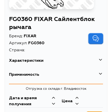
FG0360 FIXAR Сайлентблок
рычага
Бренд:
FIXAR
Артикул:
FG0360
Страна:
Характеристики
EAN-13
4059421041815
Применимость
Высота упаковки, мм
60
Toyota
Отгрузка со склада г. Владивосток
Длина упаковки, мм
60
Кузов
Двигатель
Дата и время
Масса, кг
0.16
Цена
NZE121, ZZE122, AZT240, NZT240,
1ZZFE, 1NZFE,
получения
ZZT240, ZZT245, ZZE121L, CE120,
1AZFSE, 2C, 3ZZFE,
Объем упаковки, л
0.22
ZZE121, NZE120, NZE121G, ZZE122G,
2NZFE