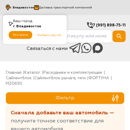
г.
Владивосток
Доставка транспортной компанией
Ваш город
7 (991) 898-75-11
г.
Владивосток
Все верно
Выбрать другой
Связаться с нами
Главная
Каталог
Расходники и комплектующие
Сайлентблок
Сайлентблок рычага, тяги
ФОРТУНА
MZ069S
Фильтр
Сначала добавьте ваш автомобиль —
получите точное соответствие для
вашего автомобиля