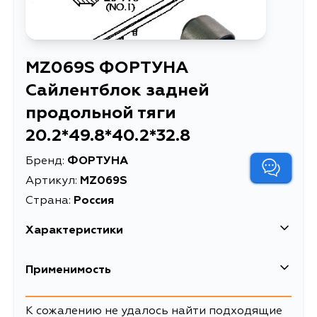
MZ069S ФОРТУНА
Сайлентблок задней
продольной тяги
20.2*49.8*40.2*32.8
Бренд:
ФОРТУНА
Артикул:
MZ069S
Страна:
Россия
Характеристики
Сайлентблок задней продольной
Применимость
Описание
тяги 20.2*49.8*40.2*32.8
К сожалению не удалось найти подходящие