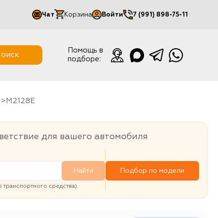
Чат
Корзина
Войти
7 (991) 898-75-11
Мой кабинет
Помощь в
оиск
подборе:
Выйти
M2128E
ветствие для вашего автомобиля
Найти
Подбор по модели
транспортного средства).