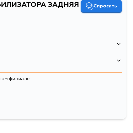
АБИЛИЗАТОРА ЗАДНЯЯ
Спросить
А СТАБИЛИЗАТОРА ЗАДНЯЯ
ном филиале
 стабилизатора
Двигатель
CB1A, CB2A, CB3A, CB5A,
4G15, 4G13, 4G93, 4G92, 4G91, 4D68