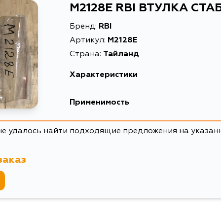
M2128E RBI ВТУЛКА СТ
Бренд:
RBI
Артикул:
M2128E
Страна:
Тайланд
Характеристики
Масса, кг
0.031
Применимость
Описание
ВТУЛК
Mitsubishi
не удалось найти подходящие предложения на указан
Товарная группа
втулки
Кузов
заказ
CK4A, CB8A, CA4A, CA5A, CB4A, CA1A, CA2A, 
CB5AR, CM5A, CJ4A