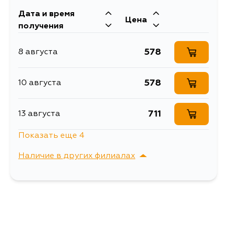
Кузов
Двигатель
Дата и время
Цена
TX92V, TY92V, TA02W, TA52W,
получения
TD02W, TD32W, TD52W, TD62W,
TL52W, TX92W
578
8 августа
578
10 августа
711
13 августа
Показать еще 4
578
15 августа
Наличие в других филиалах
578
17 августа
г. Владивосток,
Выбрать
Крыгина , д. 15
578
17 августа