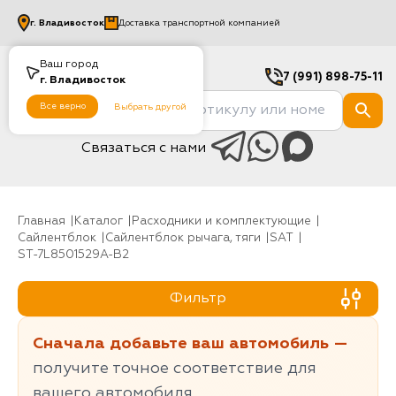
г.
Владивосток
Доставка транспортной компанией
Ваш город
7 (991) 898-75-11
г.
Владивосток
Все верно
Выбрать другой
Связаться с нами
Главная
Каталог
Расходники и комплектующие
Сайлентблок
Сайлентблок рычага, тяги
SAT
ST-7L8501529A-B2
Фильтр
Сначала добавьте ваш автомобиль —
получите точное соответствие для
вашего автомобиля