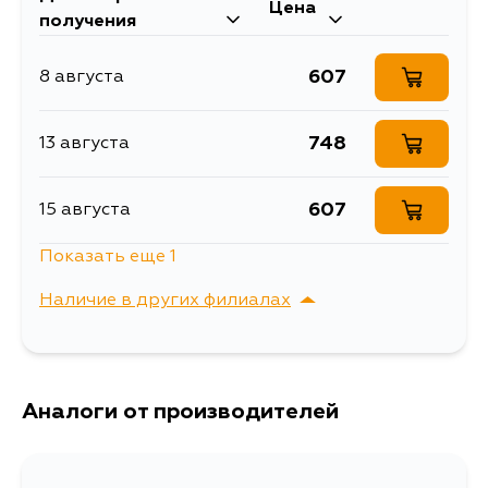
Цена
6/ATENZA 02-07
GH, GH5AP, GH5AS, GH5AW,
получения
GH5FP, GH5FS, GH5FW, GHEFP,
сайлентблоки рычагов
GHEFS, GHEFW
Товарная группа
подвески
607
8 августа
748
13 августа
607
15 августа
Показать еще 1
607
19 августа
Наличие в других филиалах
г. Владивосток,
Выбрать
Крыгина , д. 15
Аналоги от производителей