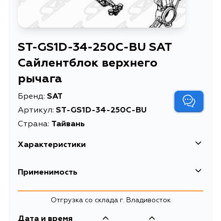
ST-GS1D-34-250C-BU SAT
Сайлентблок верхнего
рычага
Бренд:
SAT
Артикул:
ST-GS1D-34-250C-BU
Страна:
Тайвань
Характеристики
Сайлентблок верхнего
Применимость
Описание
рычага
Сайлентблок
Mazda
Отгрузка со склада г. Владивосток
переднего верхнего
Расширенное описание
Кузов
рычага MAZDA
Двигатель
Дата и время