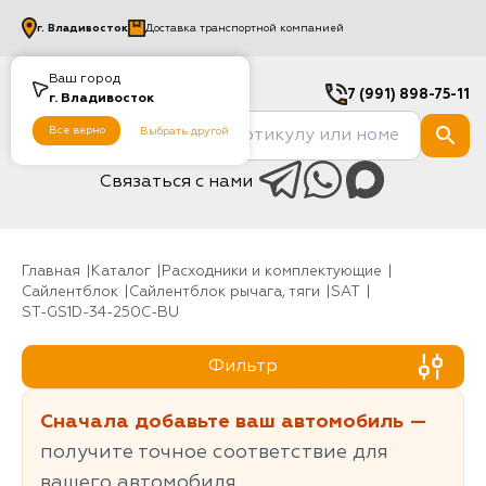
г.
Владивосток
Доставка транспортной компанией
Ваш город
7 (991) 898-75-11
г.
Владивосток
Все верно
Выбрать другой
Связаться с нами
Главная
Каталог
Расходники и комплектующие
Сайлентблок
Сайлентблок рычага, тяги
SAT
ST-GS1D-34-250C-BU
Фильтр
Сначала добавьте ваш автомобиль —
получите точное соответствие для
вашего автомобиля