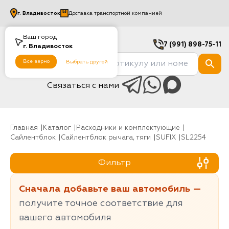
г.
Владивосток
Доставка транспортной компанией
Ваш город
7 (991) 898-75-11
г.
Владивосток
Все верно
Выбрать другой
Связаться с нами
Главная
Каталог
Расходники и комплектующие
Сайлентблок
Сайлентблок рычага, тяги
SUFIX
SL2254
Фильтр
Сначала добавьте ваш автомобиль —
получите точное соответствие для
вашего автомобиля