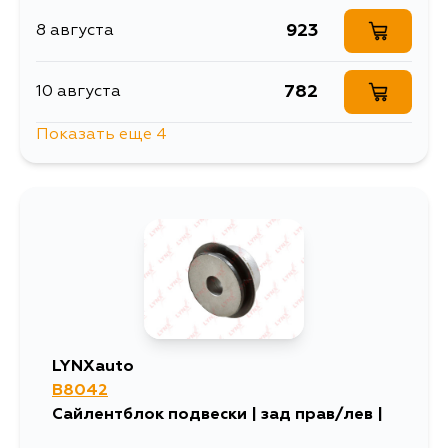
923
8 августа
782
10 августа
Показать еще 4
1123
13 августа
923
13 августа
923
15 августа
923
5 сентября
LYNXauto
B8042
Сайлентблок подвески | зад прав/лев |