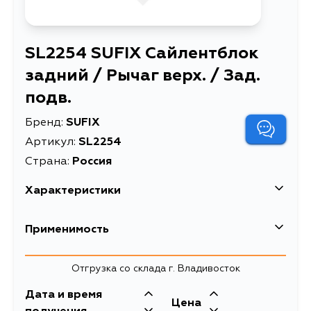
SL2254 SUFIX Сайлентблок
задний / Рычаг верх. / Зад.
подв.
Бренд:
SUFIX
Артикул:
SL2254
Страна:
Россия
Характеристики
Сайлентблок задний / Рычаг
Применимость
Описание
верх. / Зад. подв.
сайлентблоки рычагов
Отгрузка со склада г. Владивосток
Товарная группа
подвески
Дата и время
Цена