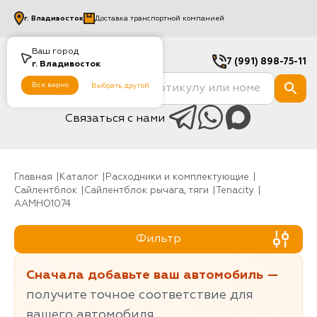
г.
Владивосток
Доставка транспортной компанией
Ваш город
7 (991) 898-75-11
г.
Владивосток
Все верно
Выбрать другой
Связаться с нами
Главная
Каталог
Расходники и комплектующие
Сайлентблок
Сайлентблок рычага, тяги
Tenacity
AAMHO1074
Фильтр
Сначала добавьте ваш автомобиль —
получите точное соответствие для
вашего автомобиля