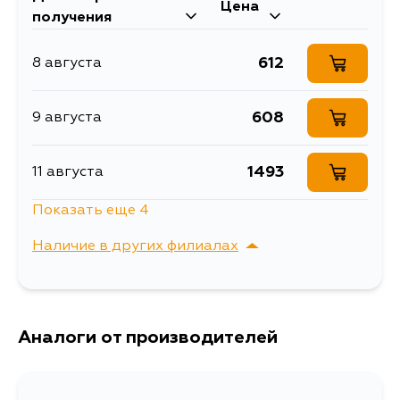
Объем упаковки, л
1.061
Цена
получения
Сайлентблок рычага
Описание
передний
612
8 августа
сайлентблоки рычагов
Товарная группа
подвески
608
9 августа
Ширина упаковки, мм
12
1493
11 августа
Показать еще 4
787
12 августа
Наличие в других филиалах
1061
13 августа
г. Владивосток,
Выбрать
Крыгина , д. 15
839
Аналоги от производителей
3 сентября
862
5 сентября