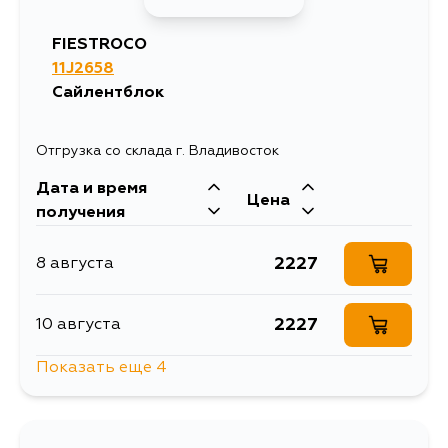
1621
29 августа
FIESTROCO
11J2658
1621
4 сентября
Сайлентблок
Отгрузка со склада г. Владивосток
Дата и время
Цена
получения
2227
8 августа
2227
10 августа
Показать еще 4
2672
13 августа
2227
13 августа