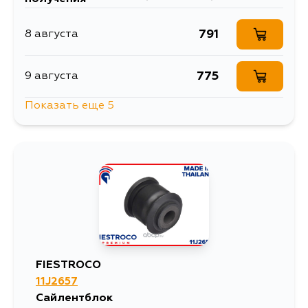
791
8 августа
775
9 августа
Показать еще 5
1700
11 августа
993
12 августа
1456
13 августа
978
31 августа
FIESTROCO
11J2657
1086
5 сентября
Сайлентблок